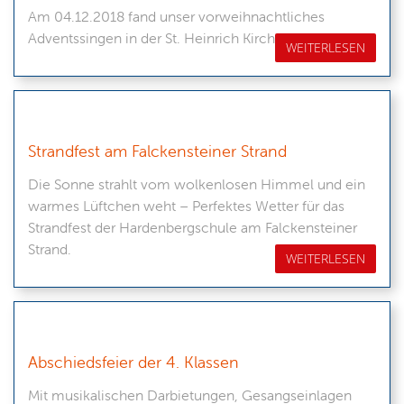
Am 04.12.2018 fand unser vorweihnachtliches
Adventssingen in der St. Heinrich Kirch in Kiel statt.
WEITERLESEN
Strandfest am Falckensteiner Strand
Die Sonne strahlt vom wolkenlosen Himmel und ein
warmes Lüftchen weht – Perfektes Wetter für das
Strandfest der Hardenbergschule am Falckensteiner
Strand.
WEITERLESEN
Abschiedsfeier der 4. Klassen
Mit musikalischen Darbietungen, Gesangseinlagen