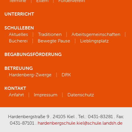
Termine
Eltern
Förderverein
UNTERRICHT
SCHULLEBEN
Aktuelles
Traditionen
Arbeitsgemeinschaften
Bücherei
Bewegte Pause
Lieblingsplatz
BEGABUNGSFÖRDERUNG
BETREUUNG
Hardenberg-Zwerge
DRK
KONTAKT
Anfahrt
Impressum
Datenschutz
Hardenbergstraße 9 . 24105 Kiel . Tel.: 0431-83281 . Fax:
0431-87101 .
hardenbergschule.kiel@schule.landsh.de