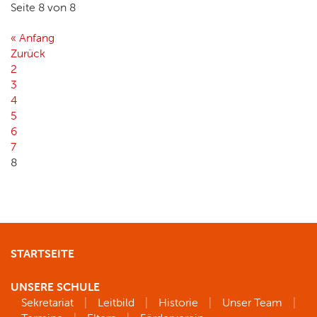
Seite 8 von 8
« Anfang
Zurück
2
3
4
5
6
7
8
STARTSEITE
UNSERE SCHULE
Sekretariat
Leitbild
Historie
Unser Team