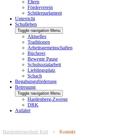
Eltern
Förderverein
Schülerparlament
Unterricht
Schulleben
Toggle navigation
Menu
Aktuelles
Traditionen
Arbeitsgemeinschaften
Bücherei
Bewegte Pause
Schulsozialarbeit
Lieblingsplatz
Schach
Begabungsförderung
Betreuung
Toggle navigation
Menu
Hardenberg-Zwerge
DRK
Anfahrt
Hardenbergschule Kiel
Kontakt